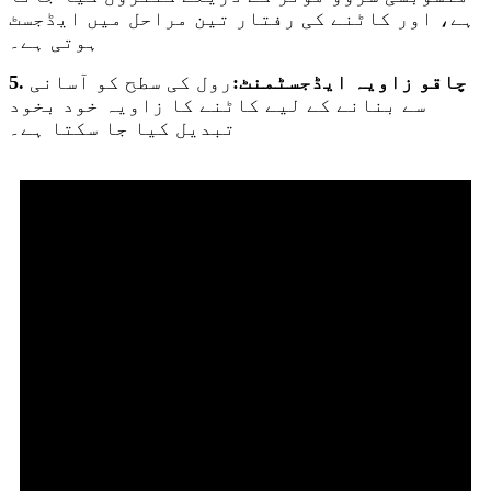
ہے، اور کاٹنے کی رفتار تین مراحل میں ایڈجسٹ
ہوتی ہے۔
5. چاقو زاویہ ایڈجسٹمنٹ:
رول کی سطح کو آسانی
سے بنانے کے لیے کاٹنے کا زاویہ خود بخود
تبدیل کیا جا سکتا ہے۔