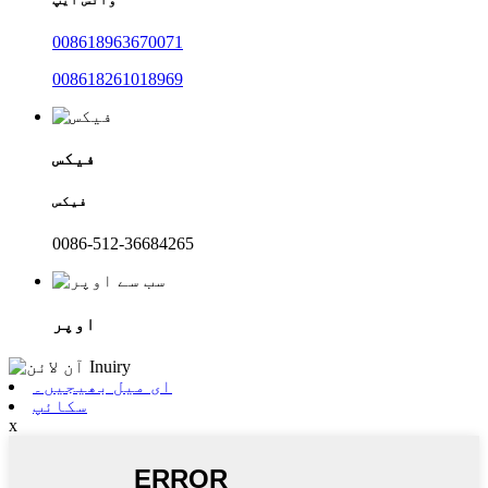
008618963670071
008618261018969
فیکس
فیکس
0086-512-36684265
اوپر
ای میل بھیجیں۔
سکائپ
x