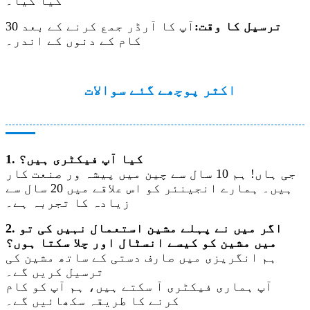
کیا گیا۔
ترسیل کا وقت:
آپ کا آرڈر جمع کرنے کے بعد 30
کام کے دنوں کے اندر۔
اکثر پوچھے گئے سوالات
1. کیا آپ فیکٹری ہیں؟
جی ہاں! ہم 10 سال سے چین میں پیشہ ور صنعت کار
ہیں۔ ہمارے انجینئر کو اس علاقے میں 20 سال سے
زیادہ کا تجربہ ہے۔
2. اگر میں نے پہلے مشین استعمال نہیں کی تو
میں مشین کو کیسے انسٹال اور چلا سکتا ہوں؟
ہم انگریزی میں صارف دستی کے ساتھ مشین کی
ترسیل کریں گے۔
آپ ہماری فیکٹری آ سکتے ہیں، ہم آپ کو کام
کرنے کا طریقہ سکھائیں گے۔