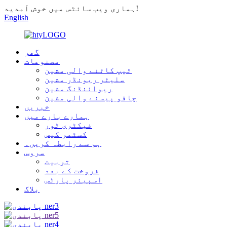
ہماری ویب سائٹس میں خوش آمدید!
English
گھر
مصنوعات
ٹیپ کاٹنے والی مشین
سلیٹر ریونڈر مشین
ریوائنڈنگ مشین
چاقو پیسنے والی مشین
خبریں
ہمارے بارے میں
فیکٹری ٹور
کسٹمر کیس
ہم سے رابطہ کریں۔
سروس
تربیت
فروخت کے بعد
اسپیئر پارٹس
بلاگ