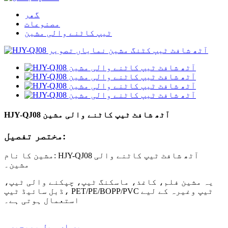
گھر
مصنوعات
ٹیپ کاٹنے والی مشین
HJY-QJ08 آٹھ شافٹ ٹیپ کاٹنے والی مشین
مختصر تفصیل:
مشین کا نام: HJY-QJ08 آٹھ شافٹ ٹیپ کاٹنے والی
مشین۔
یہ مشین فلم، کاغذ، ماسکنگ ٹیپ، چپکنے والی ٹیپ،
ڈبل سائیڈ ٹیپ، PET/PE/BOPP/PVC ٹیپ وغیرہ کے لیے
استعمال ہوتی ہے۔
ہمیں ای میل بھیجیں۔