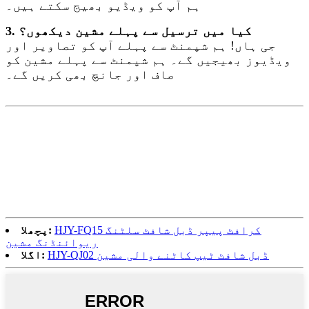
ہم آپ کو ویڈیو بھیج سکتے ہیں۔
3. کیا میں ترسیل سے پہلے مشین دیکھوں؟
جی ہاں! ہم شپمنٹ سے پہلے آپ کو تصاویر اور
ویڈیوز بھیجیں گے۔ ہم شپمنٹ سے پہلے مشین کو
صاف اور جانچ بھی کریں گے۔
HJY-FQ15 کرافٹ پیپر ڈبل شافٹ سلٹنگ
پچھلا:
ریوائنڈنگ مشین
HJY-QJ02 ڈبل شافٹ ٹیپ کاٹنے والی مشین
اگلا: