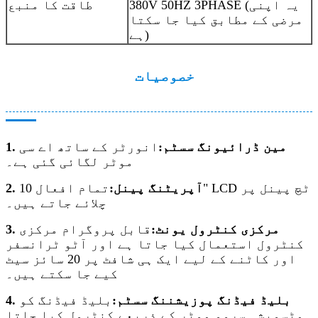
380V 50HZ 3PHASE (یہ اپنی
طاقت کا منبع
مرضی کے مطابق کیا جا سکتا
ہے)
خصوصیات
1. مین ڈرائیونگ سسٹم:
انورٹر کے ساتھ اے سی
موٹر لگائی گئی ہے۔
2. آپریٹنگ پینل:
تمام افعال 10" LCD ٹچ پینل پر
چلائے جاتے ہیں۔
3. مرکزی کنٹرول یونٹ:
قابل پروگرام مرکزی
کنٹرول استعمال کیا جاتا ہے اور آٹو ٹرانسفر
اور کاٹنے کے لیے ایک ہی شافٹ پر 20 سائز سیٹ
کیے جا سکتے ہیں۔
4. بلیڈ فیڈنگ پوزیشننگ سسٹم:
بلیڈ فیڈنگ کو
مٹسوبشی سروو موٹر کے ذریعے کنٹرول کیا جاتا