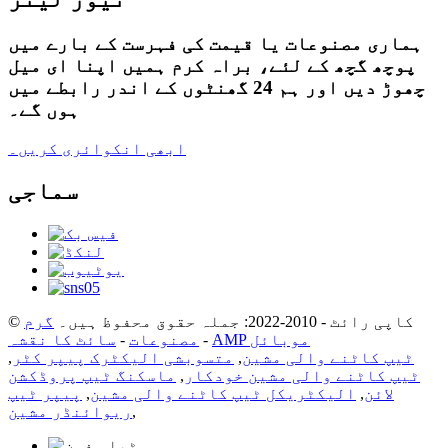
ہماری مصنوعات یا قیمت کی فہرست کے بارے میں
پوچھ گچھ کے لئے، براہ کرم ہمیں اپنا ای میل
چھوڑ دیں اور ہم 24 گھنٹوں کے اندر رابطے میں
ہوں گے۔
ابھی انکوائری کریں۔
سماجی
© کاپی رائٹ - 2010-2022: جملہ حقوق محفوظ ہیں۔
گرم
AMP موبائل
-
مصنوعات
-
سائٹ کا نقشہ
ٹیپ کاٹنے والی مشین
,
متسوبشی الیکٹرک پیپر کٹر
,
ٹیپ کاٹنے والی مشین خودکار
,
ماسکنگ ٹیپ پروڈکشن
لائن
,
الیکٹریکل ٹیپ کاٹنے والی مشین
,
پیپر ٹیپ
,
ریوائنڈر مشین