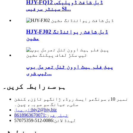
HJY-FQ12 ڈبل شافٹ ڈوپلیکس
سینٹر سرفیس Sl...
HJY-FJ02 ڈبل شافٹ ریوائنڈنگ
مشین
پیئ فلم ہیٹ اوون ٹنل تھرمل بوپ
ٹیپ شری...
ہم سے رابطہ کریں۔
نمبر 10، سونگھو ایسٹ روڈ، ژانگپو ٹاؤن، کنشن
سٹی، جیانگ سو صوبہ، چین۔
hjy2@hjy.biz
ای میل:
ٹیلی فون:
8618963670071
لینڈ لائن:
0086-512-57075359
نیوز لیٹر