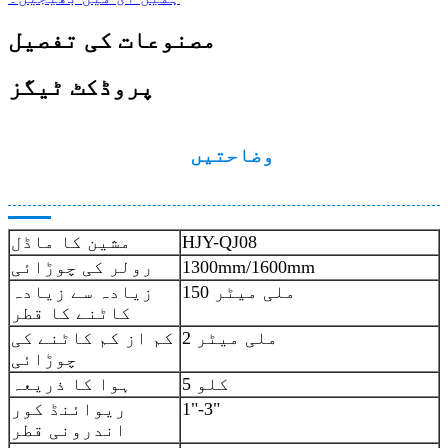
مصنوعات کی تفصیل
پروڈکٹ ٹیگز
وضاحتیں
HJY-QJ08
مشین کا ماڈل
1300mm/1600mm
رولر کی چوڑائی
150 ملی میٹر
زیادہ سے زیادہ
کاٹنے کا قطر
2 ملی میٹر
کم از کم کاٹنے کی
چوڑائی
5 کلو
ہوا کا ذریعہ
1"-3"
ریوائنڈ کور
اندرونی قطر