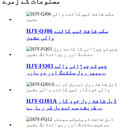
مصنوعات کے زمرے
HJY-QJ06 سکس شافٹ ٹیپ کاٹنے
والی مشین
HJY-FQ03 چھوٹے چوڑائی والے
پیپر رول سلٹنگ اور دوبارہ...
HJY-QJ01A ڈبل شافٹ رول خود کار
طریقے سے تبدیل کر رہا ہے ...