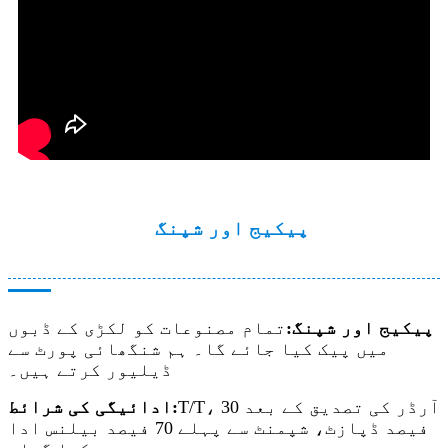
پیکیج اور شپنگ
پیکیج اور شپنگ:
تمام مصنوعات کو لکڑی کے ڈبوں
میں پیک کیا جائے گا۔ ہم شنگھائی پورٹ سے
ڈیلیور کرتے ہیں۔
T/T، آرڈر کی تصدیق کے بعد 30
ادائیگی کی شرائط:
فیصد ڈپازٹ، شپمنٹ سے پہلے 70 فیصد بیلنس ادا