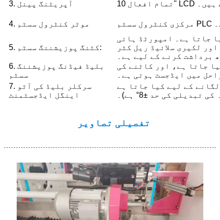
جاتے ہیں۔
3. آپریٹنگ پینل
ے۔
4. موٹر کنٹرول سسٹم
ا جاتا ہے۔ امپورٹڈ ہائی
اور لکیری سلائیڈ ریل کٹر
5. کٹنگ پوزیشننگ سسٹم:
 برداشت کرنے کے لیے ہے۔
ا جاتا ہے، اور کاٹنے کی
6. بلیڈ فیڈنگ پوزیشننگ
احل میں ایڈجسٹ ہوتی ہے۔
سسٹم
گانے کے لیے کیا جاتا ہے
7. سرکلر بلیڈ کی آٹو
دیلی کی حد ±8° ہے)۔
اینگل ایڈجسٹمنٹ
تفصیلی تصاویر