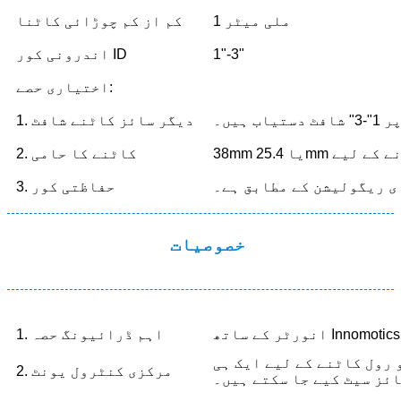
1 ملی میٹر
کم از کم چوڑائی کاٹنا
1"-3"
اندرونی کور ID
اختیاری حصے:
اب ہیں۔
1. دیگر سائز کاٹنے شافٹ
کرنے کے لیے
2. کاٹنے کا حامی
ی ریگولیشن کے مطابق ہے۔
3. حفاظتی کور
خصوصیات
1. اہم ڈرائیونگ حصہ
رول کاٹنے کے لیے ایک ہی
2. مرکزی کنٹرول یونٹ