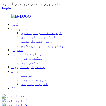
ہماری ویب سائٹس میں خوش آمدید!
English
گھر
مصنوعات
ٹیپ کاٹنے والی مشین
سلیٹر ریونڈر مشین
ریوائنڈنگ مشین
چاقو پیسنے والی مشین
خبریں
ہمارے بارے میں
فیکٹری ٹور
کسٹمر کیس
ہم سے رابطہ کریں۔
سروس
تربیت
فروخت کے بعد
اسپیئر پارٹس
بلاگ