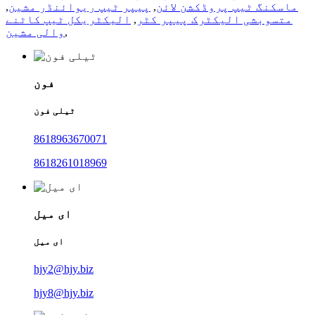
ماسکنگ ٹیپ پروڈکشن لائن
,
پیپر ٹیپ ریوائنڈر مشین
,
متسوبشی الیکٹرک پیپر کٹر
,
الیکٹریکل ٹیپ کاٹنے
,
والی مشین
فون
ٹیلی فون
8618963670071
8618261018969
ای میل
ای میل
hjy2@hjy.biz
hjy8@hjy.biz