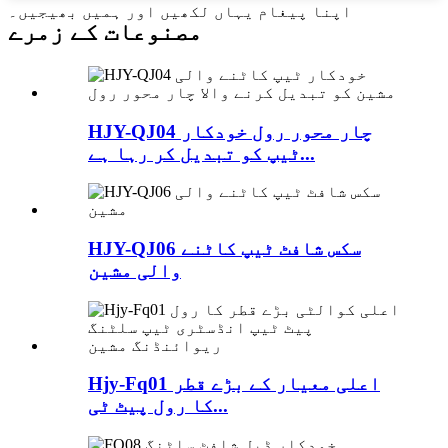
اپنا پیغام یہاں لکھیں اور ہمیں بھیجیں۔
مصنوعات کے زمرے
HJY-QJ04 چار محور رول خودکار
ٹیپ کو تبدیل کر رہا ہے...
HJY-QJ06 سکس شافٹ ٹیپ کاٹنے
والی مشین
Hjy-Fq01 اعلی معیار کے بڑے قطر
کا رول پیٹ ٹی...