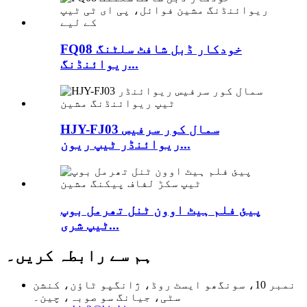
FQ08 خودکار ڈبل شافٹ سلٹنگ
ریوائنڈنگ...
HJY-FJ03 سمال کور سرفیس
ریوائنڈر ٹیپ ریون...
پیئ فلم ہیٹ اوون ٹنل تھرمل بوپ
ٹیپ شری...
ہم سے رابطہ کریں۔
نمبر 10، سونگھو ایسٹ روڈ، ژانگپو ٹاؤن، کنشن
سٹی، جیانگ سو صوبہ، چین۔