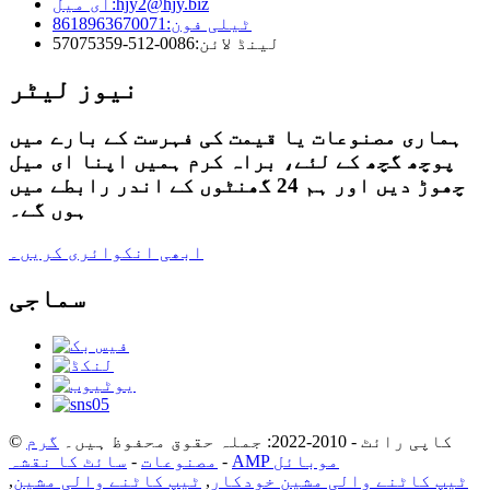
hjy2@hjy.biz
ای میل:
ٹیلی فون:
8618963670071
لینڈ لائن:
0086-512-57075359
نیوز لیٹر
ہماری مصنوعات یا قیمت کی فہرست کے بارے میں
پوچھ گچھ کے لئے، براہ کرم ہمیں اپنا ای میل
چھوڑ دیں اور ہم 24 گھنٹوں کے اندر رابطے میں
ہوں گے۔
ابھی انکوائری کریں۔
سماجی
© کاپی رائٹ - 2010-2022: جملہ حقوق محفوظ ہیں۔
گرم
AMP موبائل
-
مصنوعات
-
سائٹ کا نقشہ
ٹیپ کاٹنے والی مشین خودکار
,
ٹیپ کاٹنے والی مشین
,