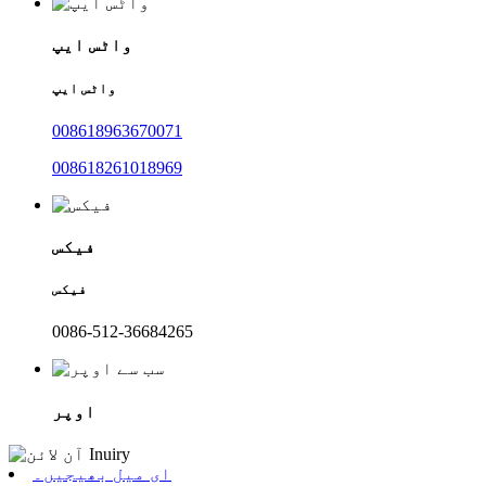
واٹس ایپ
واٹس ایپ
008618963670071
008618261018969
فیکس
فیکس
0086-512-36684265
اوپر
ای میل بھیجیں۔