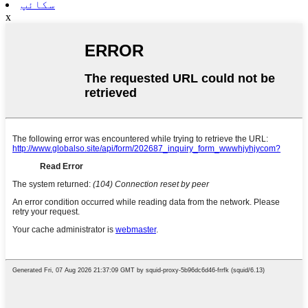
سکائپ
x