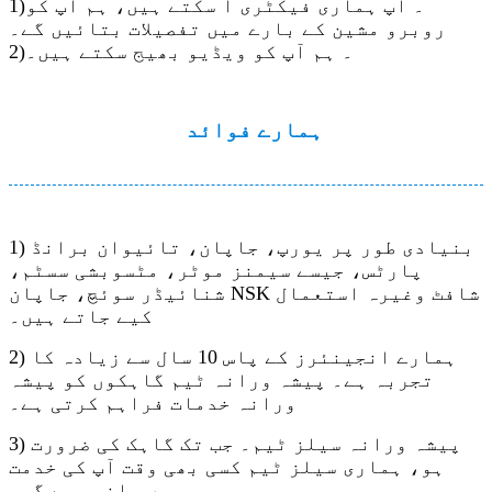
1)۔ آپ ہماری فیکٹری آ سکتے ہیں، ہم آپ کو
روبرو مشین کے بارے میں تفصیلات بتائیں گے۔
2)۔ ہم آپ کو ویڈیو بھیج سکتے ہیں۔
ہمارے فوائد
1) بنیادی طور پر یورپ، جاپان، تائیوان برانڈ
پارٹس، جیسے سیمنز موٹر، ​​مٹسوبشی سسٹم،
شنائیڈر سوئچ، جاپان NSK شافٹ وغیرہ استعمال
کیے جاتے ہیں۔
2) ہمارے انجینئرز کے پاس 10 سال سے زیادہ کا
تجربہ ہے۔ پیشہ ورانہ ٹیم گاہکوں کو پیشہ
ورانہ خدمات فراہم کرتی ہے۔
3) پیشہ ورانہ سیلز ٹیم۔ جب تک گاہک کی ضرورت
ہو، ہماری سیلز ٹیم کسی بھی وقت آپ کی خدمت
میں حاضر رہے گی۔