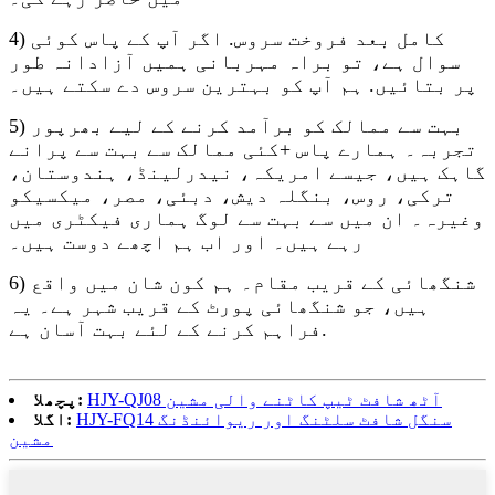
4) کامل بعد فروخت سروس. اگر آپ کے پاس کوئی
سوال ہے، تو براہ مہربانی ہمیں آزادانہ طور
پر بتائیں. ہم آپ کو بہترین سروس دے سکتے ہیں۔
5) بہت سے ممالک کو برآمد کرنے کے لیے بھرپور
تجربہ۔ ہمارے پاس +کئی ممالک سے بہت سے پرانے
گاہک ہیں، جیسے امریکہ، نیدرلینڈ، ہندوستان،
ترکی، روس، بنگلہ دیش، دبئی، مصر، میکسیکو
وغیرہ۔ ان میں سے بہت سے لوگ ہماری فیکٹری میں
رہے ہیں۔ اور اب ہم اچھے دوست ہیں۔
6) شنگھائی کے قریب مقام۔ ہم کون شان میں واقع
ہیں، جو شنگھائی پورٹ کے قریب شہر ہے۔ یہ
فراہم کرنے کے لئے بہت آسان ہے.
HJY-QJ08 آٹھ شافٹ ٹیپ کاٹنے والی مشین
پچھلا:
HJY-FQ14 سنگل شافٹ سلٹنگ اور ریوائنڈنگ
اگلا:
مشین