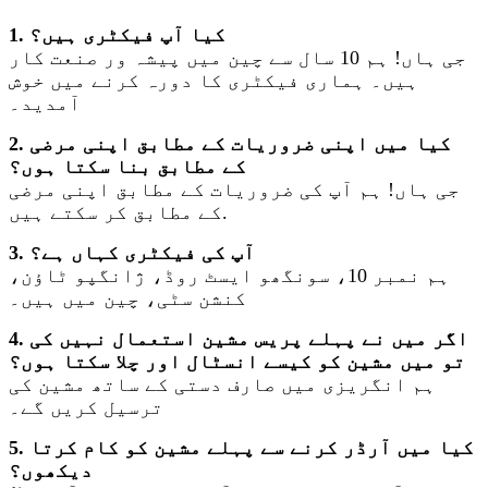
1. کیا آپ فیکٹری ہیں؟
جی ہاں! ہم 10 سال سے چین میں پیشہ ور صنعت کار
ہیں۔ ہماری فیکٹری کا دورہ کرنے میں خوش
آمدید۔
2. کیا میں اپنی ضروریات کے مطابق اپنی مرضی
کے مطابق بنا سکتا ہوں؟
جی ہاں! ہم آپ کی ضروریات کے مطابق اپنی مرضی
کے مطابق کر سکتے ہیں.
3. آپ کی فیکٹری کہاں ہے؟
ہم نمبر 10، سونگھو ایسٹ روڈ، ژانگپو ٹاؤن،
کنشن سٹی، چین میں ہیں۔
4. اگر میں نے پہلے پریس مشین استعمال نہیں کی
تو میں مشین کو کیسے انسٹال اور چلا سکتا ہوں؟
ہم انگریزی میں صارف دستی کے ساتھ مشین کی
ترسیل کریں گے۔
5. کیا میں آرڈر کرنے سے پہلے مشین کو کام کرتا
دیکھوں؟