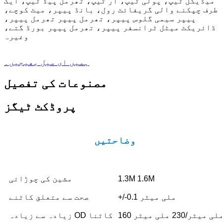
میڈیکل ٹیپ، پولی ٹیپ، آر ٹیپ، تھرمل پیڈ ٹیپ، ایک
طرف چپکنے والی گریفائٹ رول، بانڈ پیپر، میٹ کوچے،
پیپر سیمی گلوس پیپر، تھرمل پیپر تھرمل پیپر،
ڈائریکٹ میٹل ٹرانسفر پیپر، تھرمل پیپر بورڈ گتے،
وغیرہ
ہمیں ای میل بھیجیں۔
مصنوعات کی تفصیل
پروڈکٹ ٹیگز
وضاحتیں
1.3M 1.6M
مشین کی چوڑائی
+/-0.1 ملی میٹر
صحت سے متعلق کاٹنے
1 ملی میٹر/230 ملی میٹر
زیادہ سے زیادہ OD کاٹنا