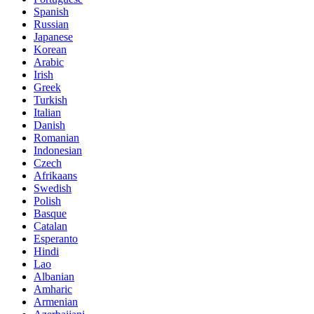
Spanish
Russian
Japanese
Korean
Arabic
Irish
Greek
Turkish
Italian
Danish
Romanian
Indonesian
Czech
Afrikaans
Swedish
Polish
Basque
Catalan
Esperanto
Hindi
Lao
Albanian
Amharic
Armenian