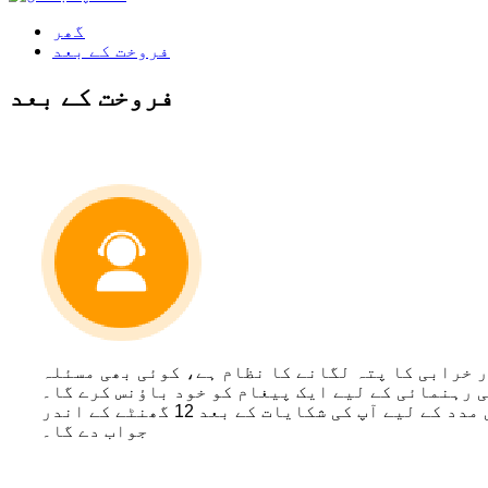
گھر
فروخت کے بعد
فروخت کے بعد
خرابی کا پتہ لگانے کا نظام ہے، کوئی بھی مسئلہ، HMI
 رہنمائی کے لیے ایک پیغام کو خود باؤنس کرے گا۔
ہمارا سیلز ٹیکنیشن آپ کی مدد کے لیے آپ کی شکایات کے بعد 12 گھنٹے کے اندر
جواب دے گا۔