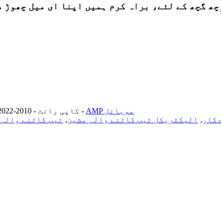
راہ کرم ہمیں اپنا ای میل چھوڑ دیں اور ہم 24 گھنٹوں کے اندر رابط
AMP موبائل
-
© کاپی رائٹ - 2010-2022: جملہ حقوق محفوظ ہیں۔
دکار
,
الیکٹریکل ٹیپ کاٹنے والی مشین
,
ٹیپ کاٹنے والی 