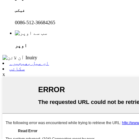
فیکس
0086-512-36684265
اوپر
ای میل بھیجیں۔
سکائپ
x