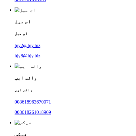
ای میل
ای میل
hjy2@hjy.biz
hjy8@hjy.biz
واٹس ایپ
واٹس ایپ
008618963670071
008618261018969
فیکس