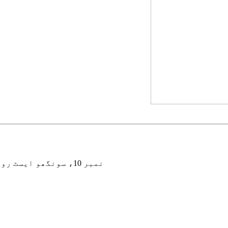
نمبر 10، سونگھو ایسٹ روڈ، ژانگپو ٹاؤن، کنشن سٹی، جیانگ سو صوبہ، چین۔