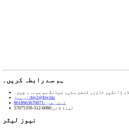
ہم سے رابطہ کریں۔
hjy2@hjy.biz
ای میل:
ٹیلی فون:
8618963670071
لینڈ لائن:
0086-512-57075359
نیوز لیٹر