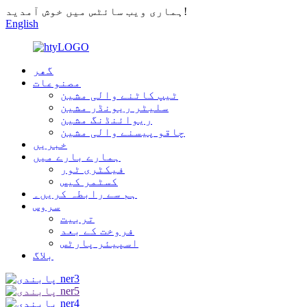
ہماری ویب سائٹس میں خوش آمدید!
English
گھر
مصنوعات
ٹیپ کاٹنے والی مشین
سلیٹر ریونڈر مشین
ریوائنڈنگ مشین
چاقو پیسنے والی مشین
خبریں
ہمارے بارے میں
فیکٹری ٹور
کسٹمر کیس
ہم سے رابطہ کریں۔
سروس
تربیت
فروخت کے بعد
اسپیئر پارٹس
بلاگ