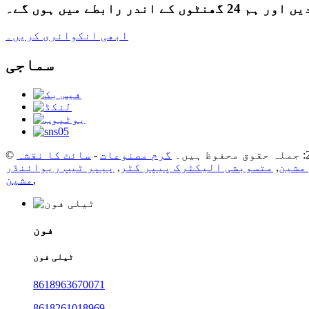
ے میں ہوں گے۔
ابھی انکوائری کریں۔
سماجی
گرم مصنوعات
-
سائٹ کا نقشہ
مشین
,
متسوبشی الیکٹرک پیپر کٹر
,
پیپر ٹیپ ریوائنڈر
,
مشین
فون
ٹیلی فون
8618963670071
8618261018969