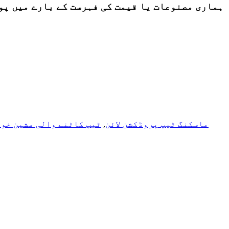
ہماری مصنوعات یا قیمت کی فہرست کے بارے میں پوچھ گچھ کے لئے، ب
ماسکنگ ٹیپ پروڈکشن لائن
,
ٹیپ کاٹنے والی مشین خو