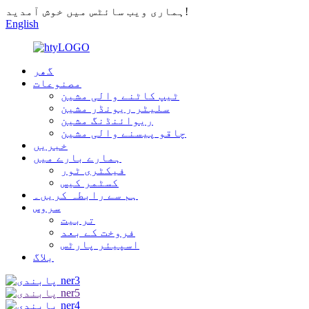
ہماری ویب سائٹس میں خوش آمدید!
English
گھر
مصنوعات
ٹیپ کاٹنے والی مشین
سلیٹر ریونڈر مشین
ریوائنڈنگ مشین
چاقو پیسنے والی مشین
خبریں
ہمارے بارے میں
فیکٹری ٹور
کسٹمر کیس
ہم سے رابطہ کریں۔
سروس
تربیت
فروخت کے بعد
اسپیئر پارٹس
بلاگ