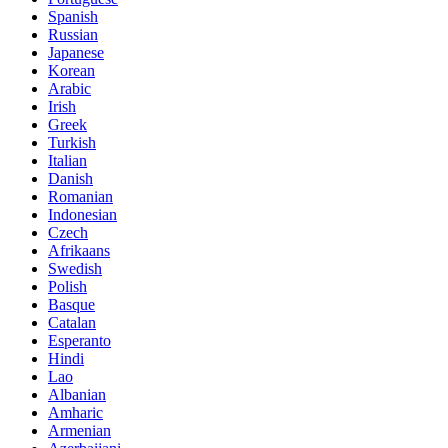
Spanish
Russian
Japanese
Korean
Arabic
Irish
Greek
Turkish
Italian
Danish
Romanian
Indonesian
Czech
Afrikaans
Swedish
Polish
Basque
Catalan
Esperanto
Hindi
Lao
Albanian
Amharic
Armenian