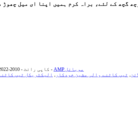
راہ کرم ہمیں اپنا ای میل چھوڑ دیں اور ہم 24 گھنٹوں کے اندر رابط
AMP موبائل
-
© کاپی رائٹ - 2010-2022: جملہ حقوق محفوظ ہیں۔
ئن
,
ٹیپ کاٹنے والی مشین خودکار
,
الیکٹریکل ٹیپ کاٹنے