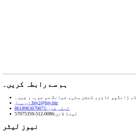
ہم سے رابطہ کریں۔
hjy2@hjy.biz
ای میل:
ٹیلی فون:
8618963670071
لینڈ لائن:
0086-512-57075359
نیوز لیٹر