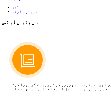
گھر
اسپیئر پارٹس
اسپیئر پارٹس
ں اور اسپارٹس کے پرزوں کی ضروریات کو پورا کرتے
رفین کو بہترین ترسیل کا وقت فراہم کیا جائے گا۔