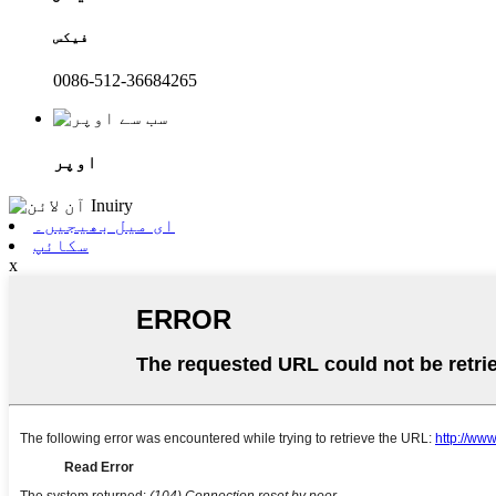
فیکس
0086-512-36684265
اوپر
ای میل بھیجیں۔
سکائپ
x