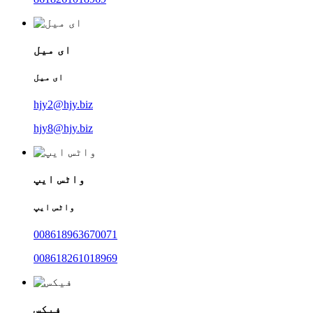
ای میل
ای میل
hjy2@hjy.biz
hjy8@hjy.biz
واٹس ایپ
واٹس ایپ
008618963670071
008618261018969
فیکس