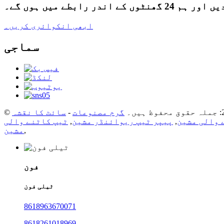
ے میں ہوں گے۔
ابھی انکوائری کریں۔
سماجی
گرم مصنوعات
-
سائٹ کا نقشہ
 والی مشین
,
پیپر ٹیپ ریوائنڈر مشین
,
ٹیپ کاٹنے والی
,
مشین
فون
ٹیلی فون
8618963670071
8618261018969