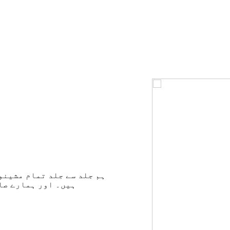
ہم جلد سے جلد تمام مشینو
ہیں۔ اور ہمارے صا