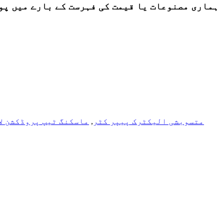
ہماری مصنوعات یا قیمت کی فہرست کے بارے میں پوچھ گچھ کے لئے، ب
متسوبشی الیکٹرک پیپر کٹر
,
ماسکنگ ٹیپ پروڈکشن لا