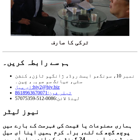
ترکی کا صارف
ہم سے رابطہ کریں۔
نمبر 10، سونگھو ایسٹ روڈ، ژانگپو ٹاؤن، کنشن
سٹی، جیانگ سو صوبہ، چین۔
hjy2@hjy.biz
ای میل:
ٹیلی فون:
8618963670071
لینڈ لائن:
0086-512-57075359
نیوز لیٹر
ہماری مصنوعات یا قیمت کی فہرست کے بارے میں
پوچھ گچھ کے لئے، براہ کرم ہمیں اپنا ای میل
چھوڑ دیں اور ہم 24 گھنٹوں کے اندر رابطے میں