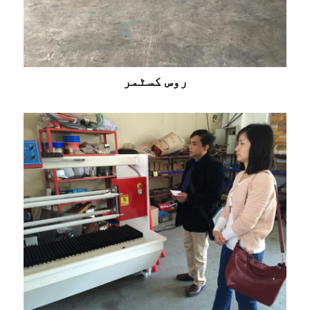
روس کسٹمر