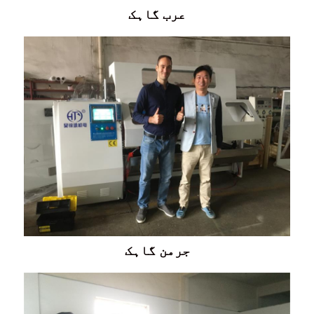
عرب گاہک
جرمن گاہک