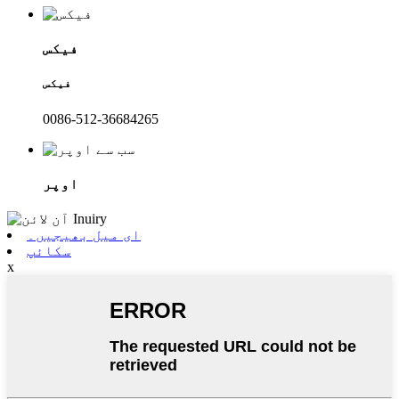
فیکس
فیکس
0086-512-36684265
اوپر
ای میل بھیجیں۔
سکائپ
x