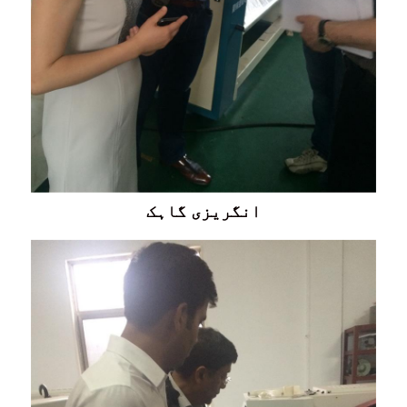
انگریزی گاہک