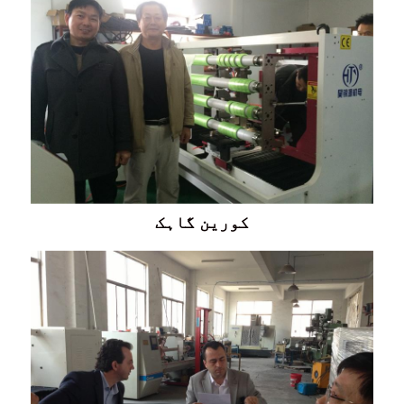
کورین گاہک