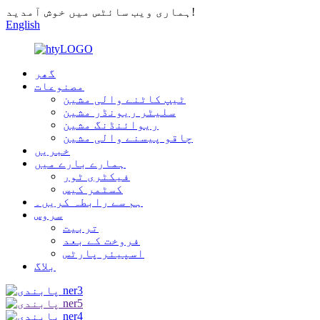
ہماری ویب سائٹس میں خوش آمدید!
English
گھر
مصنوعات
ٹیپ کاٹنے والی مشین
سلیٹر ریونڈر مشین
ریوائنڈنگ مشین
چاقو پیسنے والی مشین
خبریں
ہمارے بارے میں
فیکٹری ٹور
کسٹمر کیس
ہم سے رابطہ کریں۔
سروس
تربیت
فروخت کے بعد
اسپیئر پارٹس
بلاگ