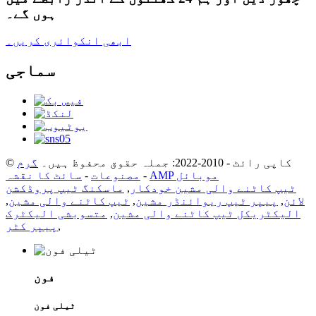
ہوں گے۔
ابھی انکوائری کریں۔
سماجی
© کاپی رائٹ - 2010-2022: جملہ حقوق محفوظ ہیں۔
گرم
AMP موبائل
-
مصنوعات
-
سائٹ کا نقشہ
ٹیپ کاٹنے والی مشین خودکار
,
ماسکنگ ٹیپ پروڈکشن
لائن
,
پیپر ٹیپ ریوائنڈر مشین
,
ٹیپ کاٹنے والی مشین
,
الیکٹریکل ٹیپ کاٹنے والی مشین
,
متسوبشی الیکٹرک
,
پیپر کٹر
فون
ٹیلی فون