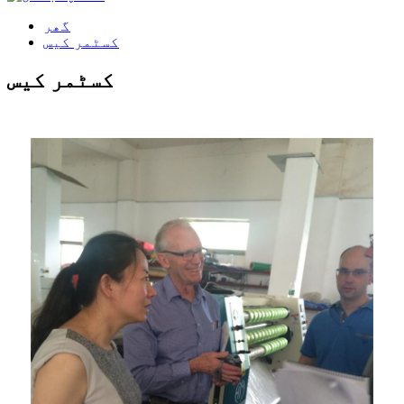
گھر
کسٹمر کیس
کسٹمر کیس