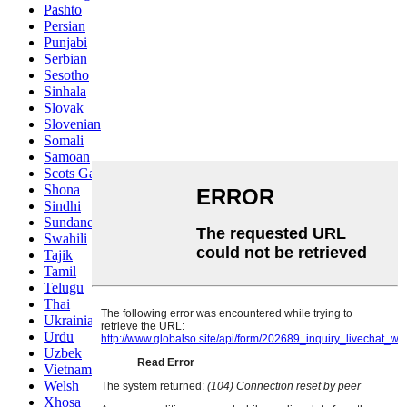
Pashto
Persian
Punjabi
Serbian
Sesotho
Sinhala
Slovak
Slovenian
Somali
Samoan
Scots Gaelic
Shona
Sindhi
Sundanese
Swahili
Tajik
Tamil
Telugu
Thai
Ukrainian
Urdu
Uzbek
Vietnamese
Welsh
Xhosa